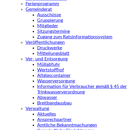
Ferienprogramm
Gemeinderat
Ausschüsse
Gruppierung
Mitglieder
Sitzungstermine
Zugang zum Ratsinformationssystem
Veröffentlichungen
Druckwerke
Mitteilungsblatt
Ver- und Entsorgung
Müllabfuhr
Wertstoffhof
Altglascontainer
Wasserversorgung
Information für Verbraucher gemäß § 45 der
Trinkwasserverordnung
Abwasser
Breitbandausbau
Verwaltung
Aktuelles
Ansprechpartner
Amtliche Bekanntmachungen