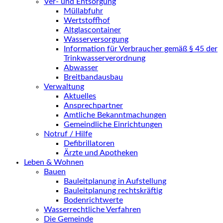
Ver- und Entsorgung
Müllabfuhr
Wertstoffhof
Altglascontainer
Wasserversorgung
Information für Verbraucher gemäß § 45 der
Trinkwasserverordnung
Abwasser
Breitbandausbau
Verwaltung
Aktuelles
Ansprechpartner
Amtliche Bekanntmachungen
Gemeindliche Einrichtungen
Notruf / Hilfe
Defibrillatoren
Ärzte und Apotheken
Leben & Wohnen
Bauen
Bauleitplanung in Aufstellung
Bauleitplanung rechtskräftig
Bodenrichtwerte
Wasserrechtliche Verfahren
Die Gemeinde