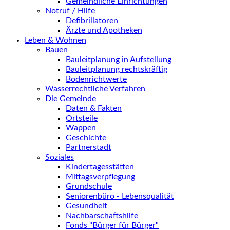
Gemeindliche Einrichtungen
Notruf / Hilfe
Defibrillatoren
Ärzte und Apotheken
Leben & Wohnen
Bauen
Bauleitplanung in Aufstellung
Bauleitplanung rechtskräftig
Bodenrichtwerte
Wasserrechtliche Verfahren
Die Gemeinde
Daten & Fakten
Ortsteile
Wappen
Geschichte
Partnerstadt
Soziales
Kindertagesstätten
Mittagsverpflegung
Grundschule
Seniorenbüro - Lebensqualität
Gesundheit
Nachbarschaftshilfe
Fonds "Bürger für Bürger"