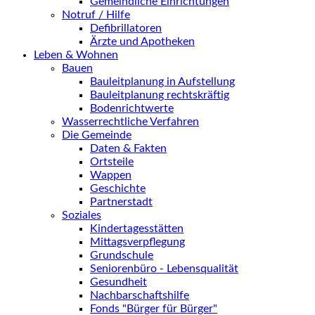
Gemeindliche Einrichtungen
Notruf / Hilfe
Defibrillatoren
Ärzte und Apotheken
Leben & Wohnen
Bauen
Bauleitplanung in Aufstellung
Bauleitplanung rechtskräftig
Bodenrichtwerte
Wasserrechtliche Verfahren
Die Gemeinde
Daten & Fakten
Ortsteile
Wappen
Geschichte
Partnerstadt
Soziales
Kindertagesstätten
Mittagsverpflegung
Grundschule
Seniorenbüro - Lebensqualität
Gesundheit
Nachbarschaftshilfe
Fonds "Bürger für Bürger"