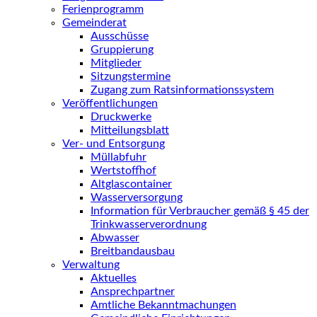
Ferienprogramm
Gemeinderat
Ausschüsse
Gruppierung
Mitglieder
Sitzungstermine
Zugang zum Ratsinformationssystem
Veröffentlichungen
Druckwerke
Mitteilungsblatt
Ver- und Entsorgung
Müllabfuhr
Wertstoffhof
Altglascontainer
Wasserversorgung
Information für Verbraucher gemäß § 45 der
Trinkwasserverordnung
Abwasser
Breitbandausbau
Verwaltung
Aktuelles
Ansprechpartner
Amtliche Bekanntmachungen