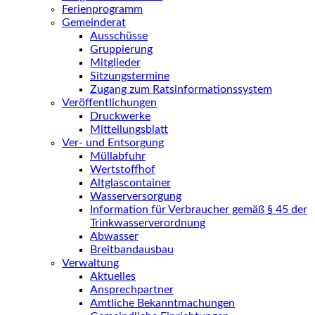
Ferienprogramm
Gemeinderat
Ausschüsse
Gruppierung
Mitglieder
Sitzungstermine
Zugang zum Ratsinformationssystem
Veröffentlichungen
Druckwerke
Mitteilungsblatt
Ver- und Entsorgung
Müllabfuhr
Wertstoffhof
Altglascontainer
Wasserversorgung
Information für Verbraucher gemäß § 45 der
Trinkwasserverordnung
Abwasser
Breitbandausbau
Verwaltung
Aktuelles
Ansprechpartner
Amtliche Bekanntmachungen