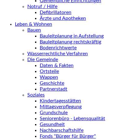
Gemeindliche Einrichtungen
Notruf / Hilfe
Defibrillatoren
Ärzte und Apotheken
Leben & Wohnen
Bauen
Bauleitplanung in Aufstellung
Bauleitplanung rechtskräftig
Bodenrichtwerte
Wasserrechtliche Verfahren
Die Gemeinde
Daten & Fakten
Ortsteile
Wappen
Geschichte
Partnerstadt
Soziales
Kindertagesstätten
Mittagsverpflegung
Grundschule
Seniorenbüro - Lebensqualität
Gesundheit
Nachbarschaftshilfe
Fonds "Bürger für Bürger"