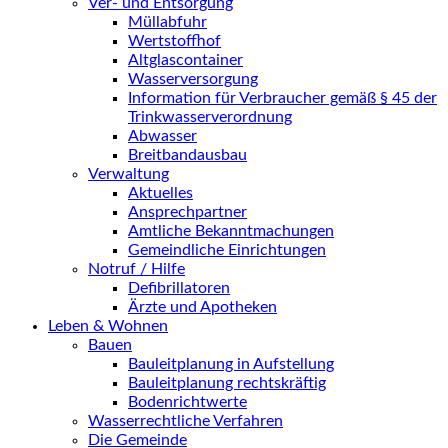
Ver- und Entsorgung
Müllabfuhr
Wertstoffhof
Altglascontainer
Wasserversorgung
Information für Verbraucher gemäß § 45 der
Trinkwasserverordnung
Abwasser
Breitbandausbau
Verwaltung
Aktuelles
Ansprechpartner
Amtliche Bekanntmachungen
Gemeindliche Einrichtungen
Notruf / Hilfe
Defibrillatoren
Ärzte und Apotheken
Leben & Wohnen
Bauen
Bauleitplanung in Aufstellung
Bauleitplanung rechtskräftig
Bodenrichtwerte
Wasserrechtliche Verfahren
Die Gemeinde