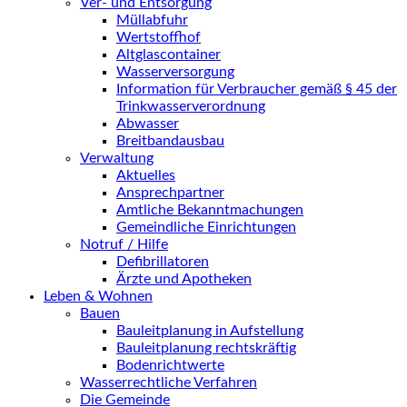
Ver- und Entsorgung
Müllabfuhr
Wertstoffhof
Altglascontainer
Wasserversorgung
Information für Verbraucher gemäß § 45 der
Trinkwasserverordnung
Abwasser
Breitbandausbau
Verwaltung
Aktuelles
Ansprechpartner
Amtliche Bekanntmachungen
Gemeindliche Einrichtungen
Notruf / Hilfe
Defibrillatoren
Ärzte und Apotheken
Leben & Wohnen
Bauen
Bauleitplanung in Aufstellung
Bauleitplanung rechtskräftig
Bodenrichtwerte
Wasserrechtliche Verfahren
Die Gemeinde