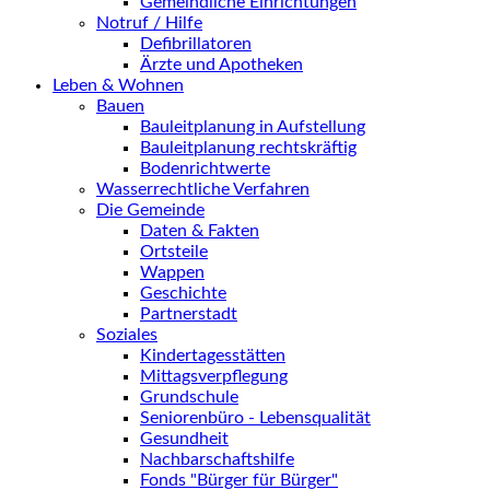
Gemeindliche Einrichtungen
Notruf / Hilfe
Defibrillatoren
Ärzte und Apotheken
Leben & Wohnen
Bauen
Bauleitplanung in Aufstellung
Bauleitplanung rechtskräftig
Bodenrichtwerte
Wasserrechtliche Verfahren
Die Gemeinde
Daten & Fakten
Ortsteile
Wappen
Geschichte
Partnerstadt
Soziales
Kindertagesstätten
Mittagsverpflegung
Grundschule
Seniorenbüro - Lebensqualität
Gesundheit
Nachbarschaftshilfe
Fonds "Bürger für Bürger"