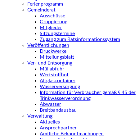
Ferienprogramm
Gemeinderat
Ausschüsse
Gruppierung
Mitglieder
Sitzungstermine
Zugang zum Ratsinformationssystem
Veröffentlichungen
Druckwerke
Mitteilungsblatt
Ver- und Entsorgung
Müllabfuhr
Wertstoffhof
Altglascontainer
Wasserversorgung
Information für Verbraucher gemäß § 45 der
Trinkwasserverordnung
Abwasser
Breitbandausbau
Verwaltung
Aktuelles
Ansprechpartner
Amtliche Bekanntmachungen