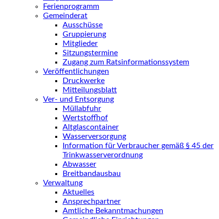
Ferienprogramm
Gemeinderat
Ausschüsse
Gruppierung
Mitglieder
Sitzungstermine
Zugang zum Ratsinformationssystem
Veröffentlichungen
Druckwerke
Mitteilungsblatt
Ver- und Entsorgung
Müllabfuhr
Wertstoffhof
Altglascontainer
Wasserversorgung
Information für Verbraucher gemäß § 45 der
Trinkwasserverordnung
Abwasser
Breitbandausbau
Verwaltung
Aktuelles
Ansprechpartner
Amtliche Bekanntmachungen