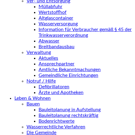
Ver- und Entsorgung
Müllabfuhr
Wertstoffhof
Altglascontainer
Wasserversorgung
Information für Verbraucher gemäß § 45 der
Trinkwasserverordnung
Abwasser
Breitbandausbau
Verwaltung
Aktuelles
Ansprechpartner
Amtliche Bekanntmachungen
Gemeindliche Einrichtungen
Notruf / Hilfe
Defibrillatoren
Ärzte und Apotheken
Leben & Wohnen
Bauen
Bauleitplanung in Aufstellung
Bauleitplanung rechtskräftig
Bodenrichtwerte
Wasserrechtliche Verfahren
Die Gemeinde