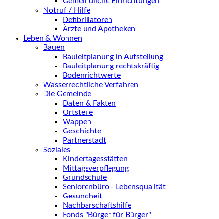
Gemeindliche Einrichtungen
Notruf / Hilfe
Defibrillatoren
Ärzte und Apotheken
Leben & Wohnen
Bauen
Bauleitplanung in Aufstellung
Bauleitplanung rechtskräftig
Bodenrichtwerte
Wasserrechtliche Verfahren
Die Gemeinde
Daten & Fakten
Ortsteile
Wappen
Geschichte
Partnerstadt
Soziales
Kindertagesstätten
Mittagsverpflegung
Grundschule
Seniorenbüro - Lebensqualität
Gesundheit
Nachbarschaftshilfe
Fonds "Bürger für Bürger"