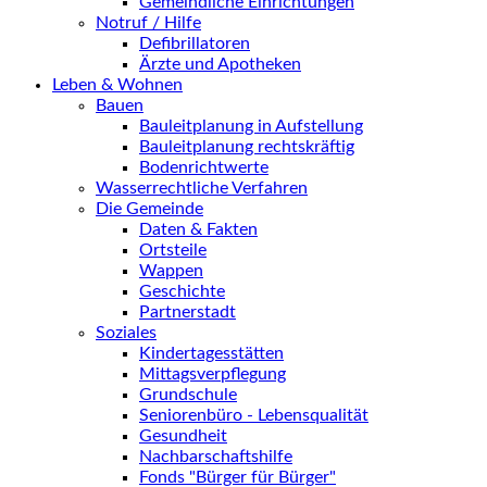
Gemeindliche Einrichtungen
Notruf / Hilfe
Defibrillatoren
Ärzte und Apotheken
Leben & Wohnen
Bauen
Bauleitplanung in Aufstellung
Bauleitplanung rechtskräftig
Bodenrichtwerte
Wasserrechtliche Verfahren
Die Gemeinde
Daten & Fakten
Ortsteile
Wappen
Geschichte
Partnerstadt
Soziales
Kindertagesstätten
Mittagsverpflegung
Grundschule
Seniorenbüro - Lebensqualität
Gesundheit
Nachbarschaftshilfe
Fonds "Bürger für Bürger"