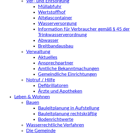
Ver- und Entsorgung
Müllabfuhr
Wertstoffhof
Altglascontainer
Wasserversorgung
Information für Verbraucher gemäß § 45 der
Trinkwasserverordnung
Abwasser
Breitbandausbau
Verwaltung
Aktuelles
Ansprechpartner
Amtliche Bekanntmachungen
Gemeindliche Einrichtungen
Notruf / Hilfe
Defibrillatoren
Ärzte und Apotheken
Leben & Wohnen
Bauen
Bauleitplanung in Aufstellung
Bauleitplanung rechtskräftig
Bodenrichtwerte
Wasserrechtliche Verfahren
Die Gemeinde