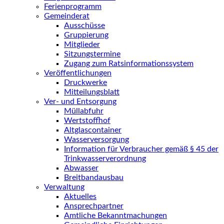
Ferienprogramm
Gemeinderat
Ausschüsse
Gruppierung
Mitglieder
Sitzungstermine
Zugang zum Ratsinformationssystem
Veröffentlichungen
Druckwerke
Mitteilungsblatt
Ver- und Entsorgung
Müllabfuhr
Wertstoffhof
Altglascontainer
Wasserversorgung
Information für Verbraucher gemäß § 45 der
Trinkwasserverordnung
Abwasser
Breitbandausbau
Verwaltung
Aktuelles
Ansprechpartner
Amtliche Bekanntmachungen