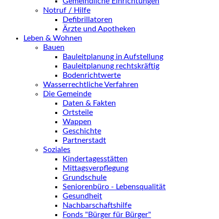
Gemeindliche Einrichtungen
Notruf / Hilfe
Defibrillatoren
Ärzte und Apotheken
Leben & Wohnen
Bauen
Bauleitplanung in Aufstellung
Bauleitplanung rechtskräftig
Bodenrichtwerte
Wasserrechtliche Verfahren
Die Gemeinde
Daten & Fakten
Ortsteile
Wappen
Geschichte
Partnerstadt
Soziales
Kindertagesstätten
Mittagsverpflegung
Grundschule
Seniorenbüro - Lebensqualität
Gesundheit
Nachbarschaftshilfe
Fonds "Bürger für Bürger"