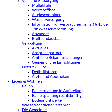
Ver- und Entsorgung
Müllabfuhr
Wertstoffhof
Altglascontainer
Wasserversorgung
Information für Verbraucher gemäß § 45 der
Trinkwasserverordnung
Abwasser
Breitbandausbau
Verwaltung
Aktuelles
Ansprechpartner
Amtliche Bekanntmachungen
Gemeindliche Einrichtungen
Notruf / Hilfe
Defibrillatoren
Ärzte und Apotheken
Leben & Wohnen
Bauen
Bauleitplanung in Aufstellung
Bauleitplanung rechtskräftig
Bodenrichtwerte
Wasserrechtliche Verfahren
Die Gemeinde