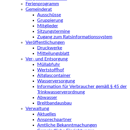
Ferienprogramm
Gemeinderat
Ausschüsse
Gruppierung
Mitglieder
Sitzungstermine
Zugang zum Ratsinformationssystem
Veröffentlichungen
Druckwerke
Mitteilungsblatt
Ver- und Entsorgung
Müllabfuhr
Wertstoffhof
Altglascontainer
Wasserversorgung
Information für Verbraucher gemäß § 45 der
Trinkwasserverordnung
Abwasser
Breitbandausbau
Verwaltung
Aktuelles
Ansprechpartner
Amtliche Bekanntmachungen