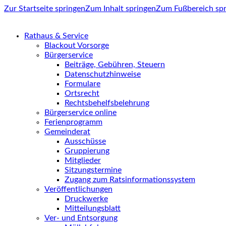
Zur Startseite springen
Zum Inhalt springen
Zum Fußbereich sp
Rathaus & Service
Blackout Vorsorge
Bürgerservice
Beiträge, Gebühren, Steuern
Datenschutzhinweise
Formulare
Ortsrecht
Rechtsbehelfsbelehrung
Bürgerservice online
Ferienprogramm
Gemeinderat
Ausschüsse
Gruppierung
Mitglieder
Sitzungstermine
Zugang zum Ratsinformationssystem
Veröffentlichungen
Druckwerke
Mitteilungsblatt
Ver- und Entsorgung