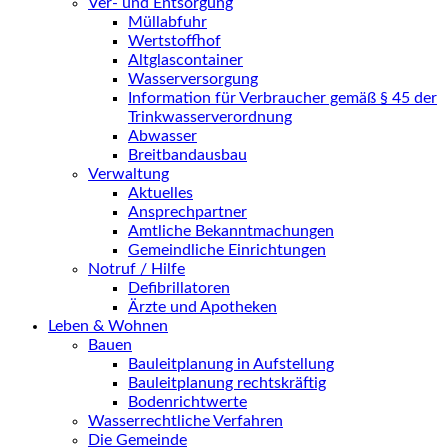
Ver- und Entsorgung
Müllabfuhr
Wertstoffhof
Altglascontainer
Wasserversorgung
Information für Verbraucher gemäß § 45 der
Trinkwasserverordnung
Abwasser
Breitbandausbau
Verwaltung
Aktuelles
Ansprechpartner
Amtliche Bekanntmachungen
Gemeindliche Einrichtungen
Notruf / Hilfe
Defibrillatoren
Ärzte und Apotheken
Leben & Wohnen
Bauen
Bauleitplanung in Aufstellung
Bauleitplanung rechtskräftig
Bodenrichtwerte
Wasserrechtliche Verfahren
Die Gemeinde