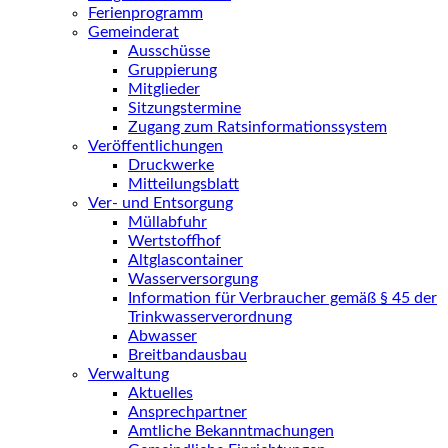
Ferienprogramm
Gemeinderat
Ausschüsse
Gruppierung
Mitglieder
Sitzungstermine
Zugang zum Ratsinformationssystem
Veröffentlichungen
Druckwerke
Mitteilungsblatt
Ver- und Entsorgung
Müllabfuhr
Wertstoffhof
Altglascontainer
Wasserversorgung
Information für Verbraucher gemäß § 45 der
Trinkwasserverordnung
Abwasser
Breitbandausbau
Verwaltung
Aktuelles
Ansprechpartner
Amtliche Bekanntmachungen