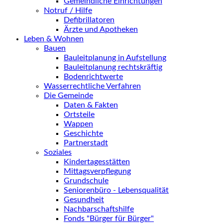
Gemeindliche Einrichtungen
Notruf / Hilfe
Defibrillatoren
Ärzte und Apotheken
Leben & Wohnen
Bauen
Bauleitplanung in Aufstellung
Bauleitplanung rechtskräftig
Bodenrichtwerte
Wasserrechtliche Verfahren
Die Gemeinde
Daten & Fakten
Ortsteile
Wappen
Geschichte
Partnerstadt
Soziales
Kindertagesstätten
Mittagsverpflegung
Grundschule
Seniorenbüro - Lebensqualität
Gesundheit
Nachbarschaftshilfe
Fonds "Bürger für Bürger"