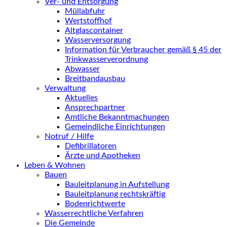
Ver- und Entsorgung
Müllabfuhr
Wertstoffhof
Altglascontainer
Wasserversorgung
Information für Verbraucher gemäß § 45 der
Trinkwasserverordnung
Abwasser
Breitbandausbau
Verwaltung
Aktuelles
Ansprechpartner
Amtliche Bekanntmachungen
Gemeindliche Einrichtungen
Notruf / Hilfe
Defibrillatoren
Ärzte und Apotheken
Leben & Wohnen
Bauen
Bauleitplanung in Aufstellung
Bauleitplanung rechtskräftig
Bodenrichtwerte
Wasserrechtliche Verfahren
Die Gemeinde