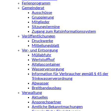
Ferienprogramm
Gemeinderat
Ausschüsse
Gruppierung
Mitglieder
Sitzungstermine
Zugang zum Ratsinformationssystem
Veröffentlichungen
Druckwerke
Mitteilungsblatt
Ver- und Entsorgung
Müllabfuhr
Wertstoffhof
Altglascontainer
Wasserversorgung
Information für Verbraucher gemäß § 45 der
Trinkwasserverordnung
Abwasser
Breitbandausbau
Verwaltung
Aktuelles
Ansprechpartner
Amtliche Bekanntmachungen