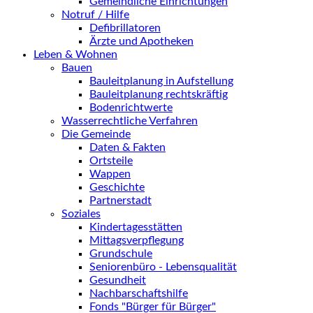
Gemeindliche Einrichtungen
Notruf / Hilfe
Defibrillatoren
Ärzte und Apotheken
Leben & Wohnen
Bauen
Bauleitplanung in Aufstellung
Bauleitplanung rechtskräftig
Bodenrichtwerte
Wasserrechtliche Verfahren
Die Gemeinde
Daten & Fakten
Ortsteile
Wappen
Geschichte
Partnerstadt
Soziales
Kindertagesstätten
Mittagsverpflegung
Grundschule
Seniorenbüro - Lebensqualität
Gesundheit
Nachbarschaftshilfe
Fonds "Bürger für Bürger"