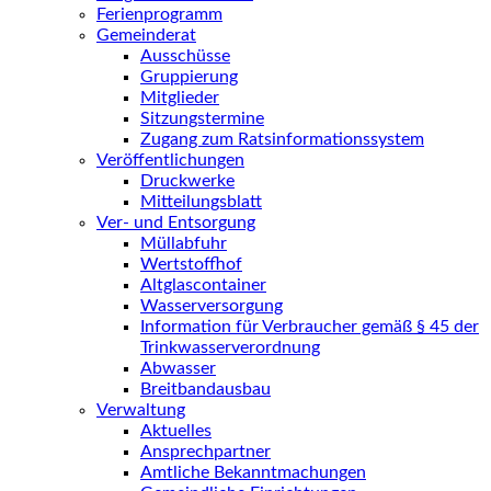
Ferienprogramm
Gemeinderat
Ausschüsse
Gruppierung
Mitglieder
Sitzungstermine
Zugang zum Ratsinformationssystem
Veröffentlichungen
Druckwerke
Mitteilungsblatt
Ver- und Entsorgung
Müllabfuhr
Wertstoffhof
Altglascontainer
Wasserversorgung
Information für Verbraucher gemäß § 45 der
Trinkwasserverordnung
Abwasser
Breitbandausbau
Verwaltung
Aktuelles
Ansprechpartner
Amtliche Bekanntmachungen