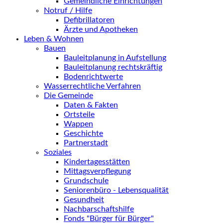
Gemeindliche Einrichtungen
Notruf / Hilfe
Defibrillatoren
Ärzte und Apotheken
Leben & Wohnen
Bauen
Bauleitplanung in Aufstellung
Bauleitplanung rechtskräftig
Bodenrichtwerte
Wasserrechtliche Verfahren
Die Gemeinde
Daten & Fakten
Ortsteile
Wappen
Geschichte
Partnerstadt
Soziales
Kindertagesstätten
Mittagsverpflegung
Grundschule
Seniorenbüro - Lebensqualität
Gesundheit
Nachbarschaftshilfe
Fonds "Bürger für Bürger"