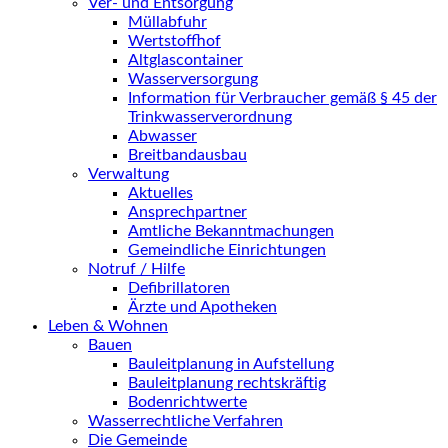
Ver- und Entsorgung
Müllabfuhr
Wertstoffhof
Altglascontainer
Wasserversorgung
Information für Verbraucher gemäß § 45 der
Trinkwasserverordnung
Abwasser
Breitbandausbau
Verwaltung
Aktuelles
Ansprechpartner
Amtliche Bekanntmachungen
Gemeindliche Einrichtungen
Notruf / Hilfe
Defibrillatoren
Ärzte und Apotheken
Leben & Wohnen
Bauen
Bauleitplanung in Aufstellung
Bauleitplanung rechtskräftig
Bodenrichtwerte
Wasserrechtliche Verfahren
Die Gemeinde