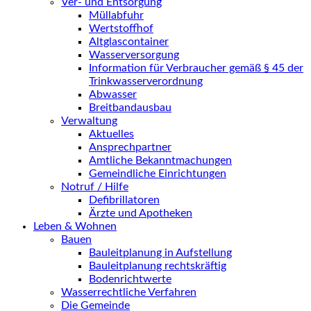
Ver- und Entsorgung
Müllabfuhr
Wertstoffhof
Altglascontainer
Wasserversorgung
Information für Verbraucher gemäß § 45 der
Trinkwasserverordnung
Abwasser
Breitbandausbau
Verwaltung
Aktuelles
Ansprechpartner
Amtliche Bekanntmachungen
Gemeindliche Einrichtungen
Notruf / Hilfe
Defibrillatoren
Ärzte und Apotheken
Leben & Wohnen
Bauen
Bauleitplanung in Aufstellung
Bauleitplanung rechtskräftig
Bodenrichtwerte
Wasserrechtliche Verfahren
Die Gemeinde