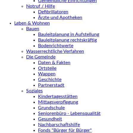
Gemeindliche Einrichtungen
Notruf / Hilfe
Defibrillatoren
Ärzte und Apotheken
Leben & Wohnen
Bauen
Bauleitplanung in Aufstellung
Bauleitplanung rechtskräftig
Bodenrichtwerte
Wasserrechtliche Verfahren
Die Gemeinde
Daten & Fakten
Ortsteile
Wappen
Geschichte
Partnerstadt
Soziales
Kindertagesstätten
Mittagsverpflegung
Grundschule
Seniorenbüro - Lebensqualität
Gesundheit
Nachbarschaftshilfe
Fonds "Bürger für Bürger"