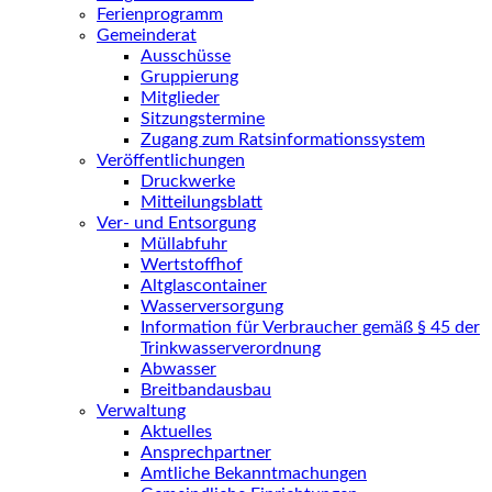
Ferienprogramm
Gemeinderat
Ausschüsse
Gruppierung
Mitglieder
Sitzungstermine
Zugang zum Ratsinformationssystem
Veröffentlichungen
Druckwerke
Mitteilungsblatt
Ver- und Entsorgung
Müllabfuhr
Wertstoffhof
Altglascontainer
Wasserversorgung
Information für Verbraucher gemäß § 45 der
Trinkwasserverordnung
Abwasser
Breitbandausbau
Verwaltung
Aktuelles
Ansprechpartner
Amtliche Bekanntmachungen