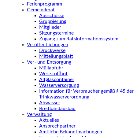
Ferienprogramm
Gemeinderat
Ausschüsse
Gruppierung
Mitglieder
Sitzungstermine
Zugang zum Ratsinformationssystem
Veröffentlichungen
Druckwerke
Mitteilungsblatt
Ver- und Entsorgung
Müllabfuhr
Wertstoffhof
Altglascontainer
Wasserversorgung
Information für Verbraucher gemäß § 45 der
Trinkwasserverordnung
Abwasser
Breitbandausbau
Verwaltung
Aktuelles
Ansprechpartner
Amtliche Bekanntmachungen