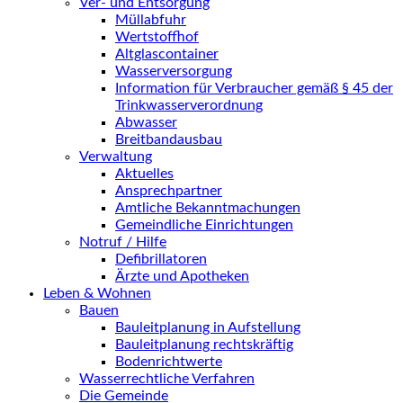
Ver- und Entsorgung
Müllabfuhr
Wertstoffhof
Altglascontainer
Wasserversorgung
Information für Verbraucher gemäß § 45 der
Trinkwasserverordnung
Abwasser
Breitbandausbau
Verwaltung
Aktuelles
Ansprechpartner
Amtliche Bekanntmachungen
Gemeindliche Einrichtungen
Notruf / Hilfe
Defibrillatoren
Ärzte und Apotheken
Leben & Wohnen
Bauen
Bauleitplanung in Aufstellung
Bauleitplanung rechtskräftig
Bodenrichtwerte
Wasserrechtliche Verfahren
Die Gemeinde