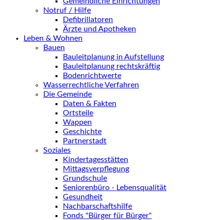
Gemeindliche Einrichtungen
Notruf / Hilfe
Defibrillatoren
Ärzte und Apotheken
Leben & Wohnen
Bauen
Bauleitplanung in Aufstellung
Bauleitplanung rechtskräftig
Bodenrichtwerte
Wasserrechtliche Verfahren
Die Gemeinde
Daten & Fakten
Ortsteile
Wappen
Geschichte
Partnerstadt
Soziales
Kindertagesstätten
Mittagsverpflegung
Grundschule
Seniorenbüro - Lebensqualität
Gesundheit
Nachbarschaftshilfe
Fonds "Bürger für Bürger"